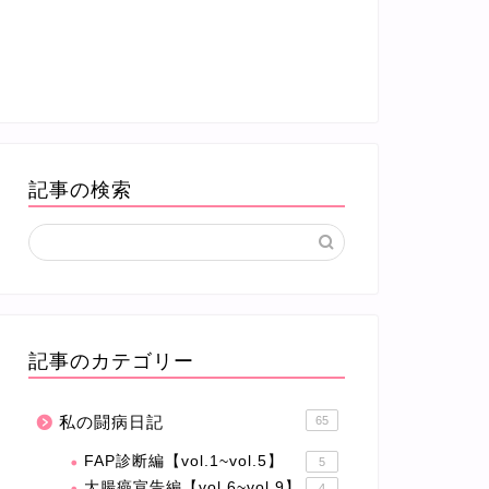
記事の検索
記事のカテゴリー
私の闘病日記
65
FAP診断編【vol.1~vol.5】
5
大腸癌宣告編【vol.6~vol.9】
4