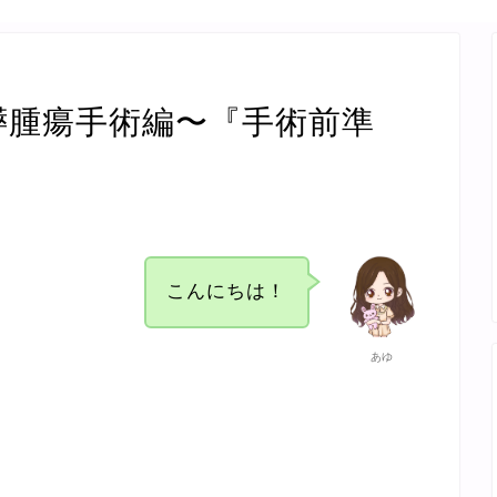
〜膵腫瘍手術編〜『手術前準
こんにちは！
あゆ