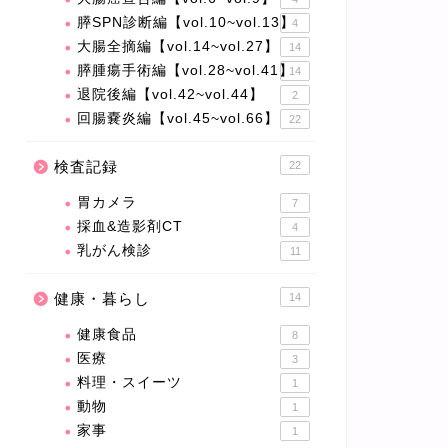
膵SPN診断編【vol.10~vol.13】
4
大腸全摘編【vol.14~vol.27】
14
膵腫瘍手術編【vol.28~vol.41】
14
退院後編【vol.42~vol.44】
2
回腸嚢炎編【vol.45~vol.66】
22
検査記録
22
胃カメラ
7
採血&造影剤CT
4
乳がん検診
11
健康・暮らし
14
健康食品
8
医療
3
料理・スイーツ
1
動物
1
家事
1