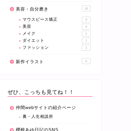
美容・自分磨き
16
マウスピース矯正
9
美容
4
メイク
1
ダイエット
1
ファッション
1
新作イラスト
5
ぜひ、こっちも見てね！！
仲間webサイトの紹介ページ
裏・人生相談所
櫻根あゆ日記のSNS