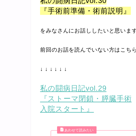
私の闘病日記vol.30
『手術前準備・術前説明』
をみなさんにお話ししたいと思いま
前回のお話を読んでいない方はこち
↓ ↓ ↓ ↓ ↓ ↓
私の闘病日記vol.29
『
ストーマ閉鎖・膵臓手術
入院スタート
』