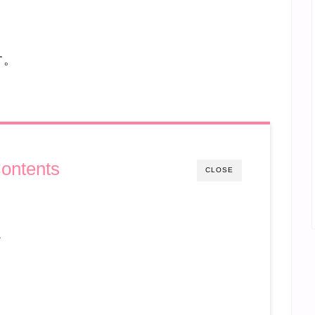
す。
ontents
CLOSE
ン