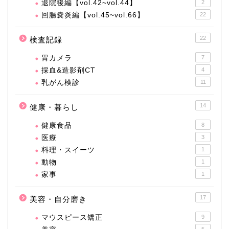
退院後編【vol.42~vol.44】
2
回腸嚢炎編【vol.45~vol.66】
22
22
検査記録
胃カメラ
7
採血&造影剤CT
4
乳がん検診
11
14
健康・暮らし
健康食品
8
医療
3
料理・スイーツ
1
動物
1
家事
1
17
美容・自分磨き
マウスピース矯正
9
5