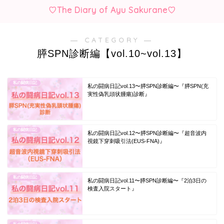
♡The Diary of Ayu Sakurane♡
― CATEGORY ―
膵SPN診断編【vol.10~vol.13】
私の闘病日記
私の闘病日記vol.13〜膵SPN診断編〜『膵SPN(充
実性偽乳頭状腫瘍)診断』
私の闘病日記
私の闘病日記vol.12〜膵SPN診断編〜『超音波内
視鏡下穿刺吸引法(EUS-FNA)』
私の闘病日記
私の闘病日記vol.11〜膵SPN診断編〜『2泊3日の
検査入院スタート』