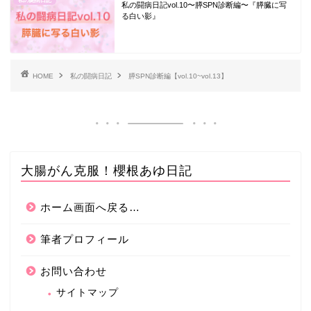
私の闘病日記
私の闘病日記vol.10〜膵SPN診断編〜『膵臓に写
る白い影』
HOME
私の闘病日記
膵SPN診断編【vol.10~vol.13】
大腸がん克服！櫻根あゆ日記
ホーム画面へ戻る…
筆者プロフィール
お問い合わせ
サイトマップ