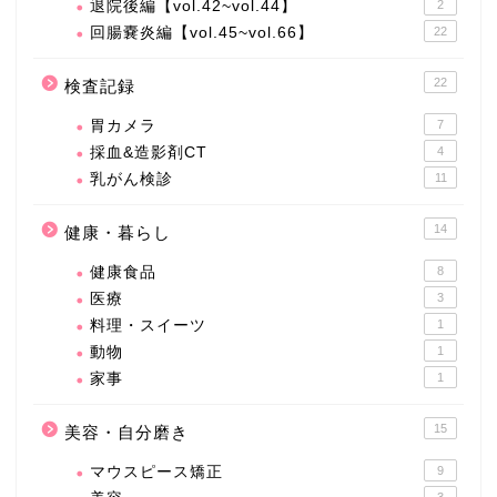
退院後編【vol.42~vol.44】
2
回腸嚢炎編【vol.45~vol.66】
22
22
検査記録
胃カメラ
7
採血&造影剤CT
4
乳がん検診
11
14
健康・暮らし
健康食品
8
医療
3
料理・スイーツ
1
動物
1
家事
1
15
美容・自分磨き
マウスピース矯正
9
3