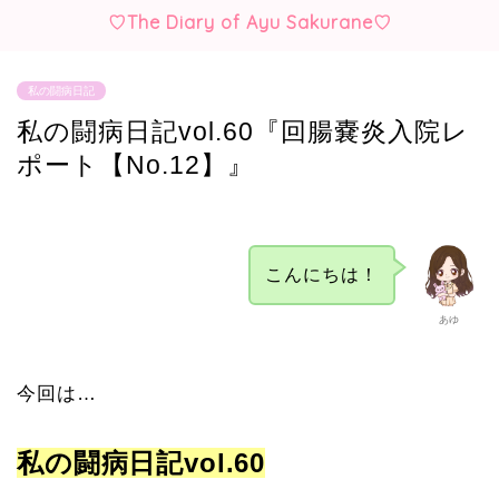
♡The Diary of Ayu Sakurane♡
私の闘病日記
私の闘病日記vol.60『回腸嚢炎入院レ
ポート【No.12】』
こんにちは！
あゆ
今回は…
私の闘病日記vol.60